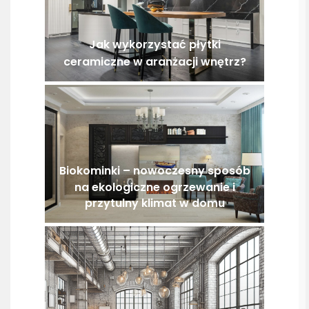
Jak wykorzystać płytki
ceramiczne w aranżacji wnętrz?
Biokominki – nowoczesny sposób
na ekologiczne ogrzewanie i
przytulny klimat w domu