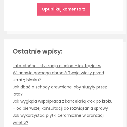
Ostatnie wpisy:
Lato, słońce i stylizacja cieplna – jak fryzjer w
Wilanowie pomaga chronić Twoje włosy przed
utratą blasku?
Jak dbać o schody drewniane, aby służyły przez
lata?
Jak wygląda współpraca z kancelarią krok po kroku
– od pierwszej konsultacji do rozwiązania sprawy
Jak wykorzystać płytki ceramiczne w aranżacji
wnętrz?