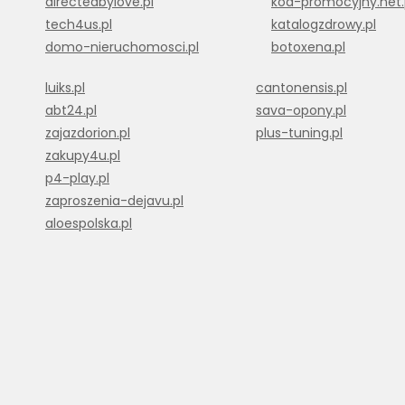
directedbylove.pl
kod-promocyjny.net.
tech4us.pl
katalogzdrowy.pl
domo-nieruchomosci.pl
botoxena.pl
luiks.pl
cantonensis.pl
abt24.pl
sava-opony.pl
zajazdorion.pl
plus-tuning.pl
zakupy4u.pl
p4-play.pl
zaproszenia-dejavu.pl
aloespolska.pl