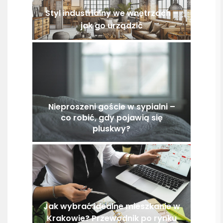
Styl industrialny we wnętrzach –
jak go urządzić
Nieproszeni goście w sypialni –
co robić, gdy pojawią się
pluskwy?
Jak wybrać idealne mieszkanie w
Krakowie? Przewodnik po rynku