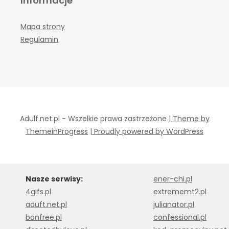
Informacje
Mapa strony
Regulamin
Adulf.net.pl - Wszelkie prawa zastrzeżone
| Theme by
ThemeinProgress
| Proudly powered by WordPress
Nasze serwisy:
ener-chi.pl
4gifs.pl
extrememt2.pl
aduft.net.pl
julianator.pl
bonfree.pl
confessional.pl