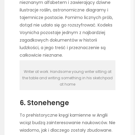
nieznanym alfabetem i zawierający dziwne
ilustracje roślin, astronomiczne diagramy i
tajemnicze postacie. Pomimo licznych prób,
dotąd nie udało się go rozszyfrować. Kodeks
Voynicha pozostaje jednym z najbardziej
zagadkowych dokumentów w historii
ludzkości, a jego treść i przeznaczenie są
całkowicie nieznane.
Writer at work. Handsome young writer sitting at
the table and writing something in his sketchpad
at home
6. Stonehenge
To prehistoryczne kręgi kamienne w Anglii
wciąż budzą zainteresowanie naukowców. Nie
wiadomo, jak i dlaczego zostały zbudowane.