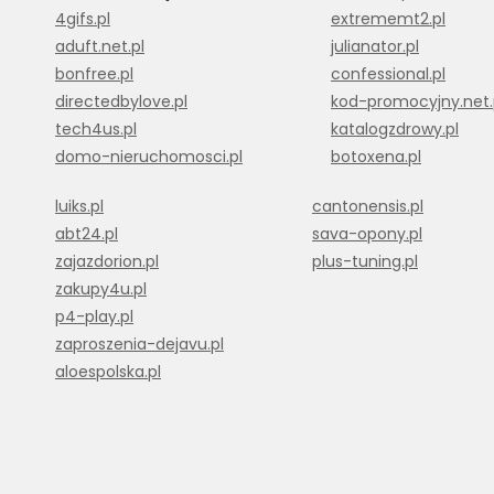
4gifs.pl
extrememt2.pl
aduft.net.pl
julianator.pl
bonfree.pl
confessional.pl
directedbylove.pl
kod-promocyjny.net.
tech4us.pl
katalogzdrowy.pl
domo-nieruchomosci.pl
botoxena.pl
luiks.pl
cantonensis.pl
abt24.pl
sava-opony.pl
zajazdorion.pl
plus-tuning.pl
zakupy4u.pl
p4-play.pl
zaproszenia-dejavu.pl
aloespolska.pl