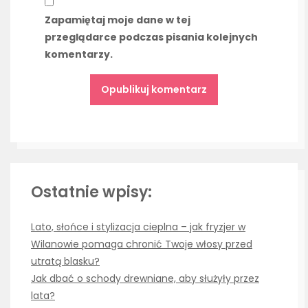
Zapamiętaj moje dane w tej
przeglądarce podczas pisania kolejnych
komentarzy.
Ostatnie wpisy:
Lato, słońce i stylizacja cieplna – jak fryzjer w
Wilanowie pomaga chronić Twoje włosy przed
utratą blasku?
Jak dbać o schody drewniane, aby służyły przez
lata?